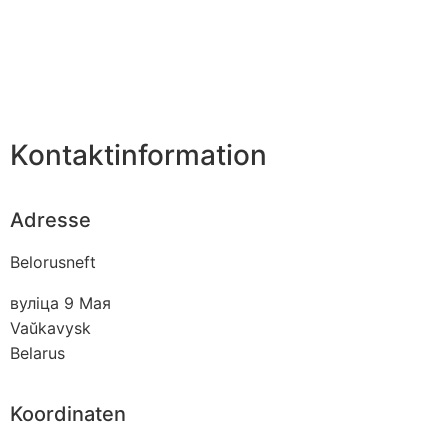
Kontaktinformation
Adresse
Belorusneft
вуліца 9 Мая
Vaŭkavysk
Belarus
Koordinaten