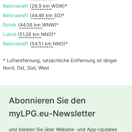
Belorusneft
(
28.9 km
WSW)*
Belorusneft
(
44.46 km
SO)*
Rolnik
(
44.56 km
WNW)*
Lukoil
(
51.26 km
NNO)*
Belorusneft
(
54.51 km
NNO)*
* Luftentfernung, tatsächliche Entfernung ist länger
Nord, Ost, Süd, West
Abonnieren Sie den
myLPG.eu-Newsletter
und bleiben Sie über Website- und App-Updates