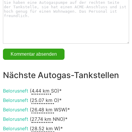
Nächste Autogas-Tankstellen
Belorusneft
(
4.44 km
SO)*
Belorusneft
(
25.07 km
O)*
Belorusneft
(
26.48 km
WSW)*
Belorusneft
(
27.74 km
NNO)*
Belorusneft
(
28.52 km
W)*