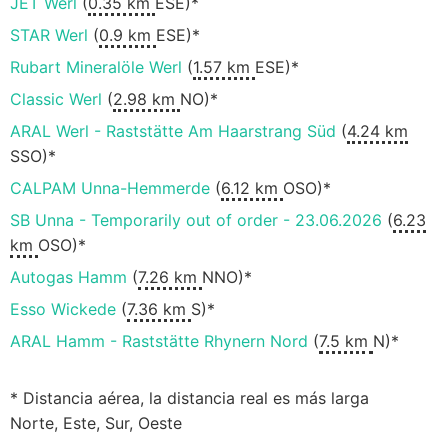
JET Werl
(
0.35 km
ESE)*
STAR Werl
(
0.9 km
ESE)*
Rubart Mineralöle Werl
(
1.57 km
ESE)*
Classic Werl
(
2.98 km
NO)*
ARAL Werl - Raststätte Am Haarstrang Süd
(
4.24 km
SSO)*
CALPAM Unna-Hemmerde
(
6.12 km
OSO)*
SB Unna - Temporarily out of order - 23.06.2026
(
6.23
km
OSO)*
Autogas Hamm
(
7.26 km
NNO)*
Esso Wickede
(
7.36 km
S)*
ARAL Hamm - Raststätte Rhynern Nord
(
7.5 km
N)*
* Distancia aérea, la distancia real es más larga
Norte, Este, Sur, Oeste