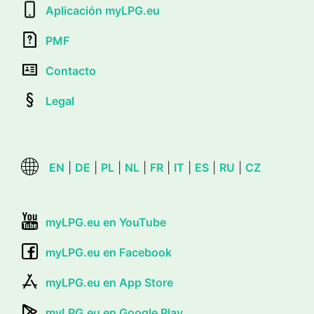
Aplicación myLPG.eu
PMF
Contacto
Legal
EN
|
DE
|
PL
|
NL
|
FR
|
IT
|
ES
|
RU
|
CZ
myLPG.eu en YouTube
myLPG.eu en Facebook
myLPG.eu en App Store
myLPG.eu en Google Play