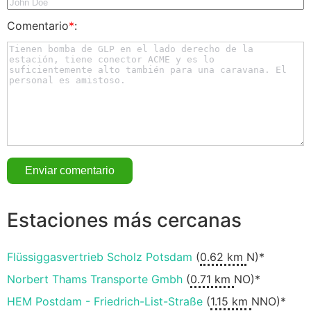
Comentario
*
:
Estaciones más cercanas
Flüssiggasvertrieb Scholz Potsdam
(
0.62 km
N)*
Norbert Thams Transporte Gmbh
(
0.71 km
NO)*
HEM Postdam - Friedrich-List-Straße
(
1.15 km
NNO)*