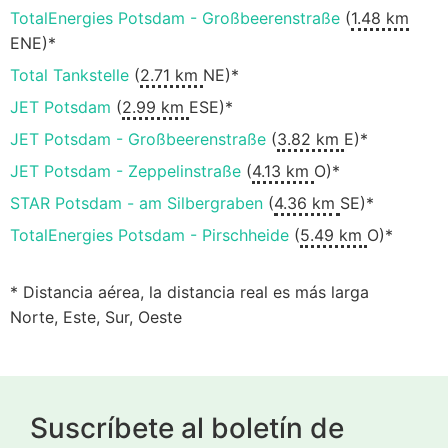
TotalEnergies Potsdam - Großbeerenstraße
(
1.48 km
ENE)*
Total Tankstelle
(
2.71 km
NE)*
JET Potsdam
(
2.99 km
ESE)*
JET Potsdam - Großbeerenstraße
(
3.82 km
E)*
JET Potsdam - Zeppelinstraße
(
4.13 km
O)*
STAR Potsdam - am Silbergraben
(
4.36 km
SE)*
TotalEnergies Potsdam - Pirschheide
(
5.49 km
O)*
* Distancia aérea, la distancia real es más larga
Norte, Este, Sur, Oeste
Suscríbete al boletín de