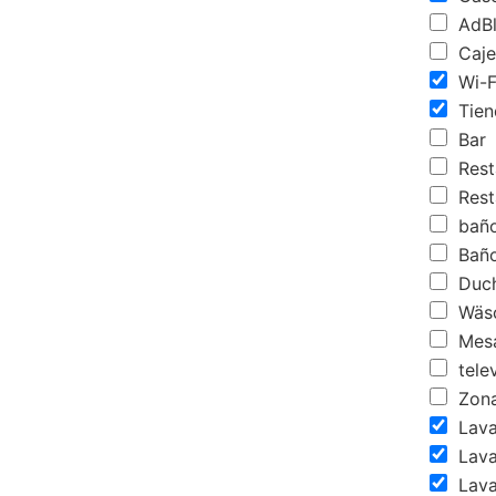
AdBl
Caje
Wi-Fi
Tien
Bar
Rest
Rest
bañ
Baño
Duc
Wäsc
Mesa
telev
Zona
Lava
Lava
Lava