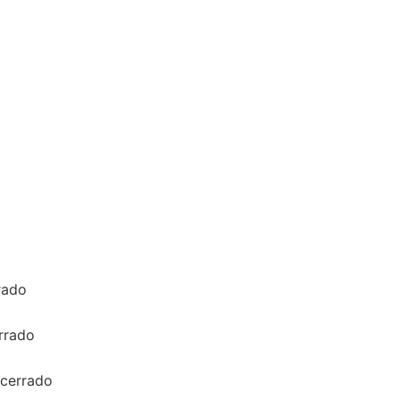
rado
rrado
 cerrado