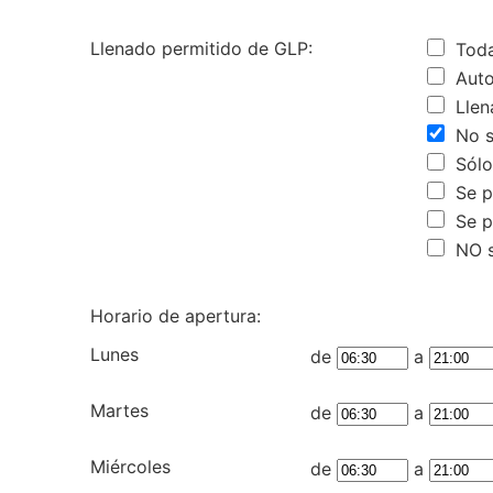
Llenado permitido de GLP:
Tod
Auto
Llen
No se
Sólo
Se pe
Se p
NO s
Horario de apertura:
Lunes
de
a
Martes
de
a
Miércoles
de
a