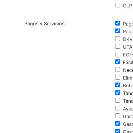
GLP 
Pagos y Servicios:
Pago
Pago
DKV
UTA
EC-K
Fáci
Nece
Elim
Bote
Tanq
Tanq
Ayud
Gaso
Gaso
Gaso