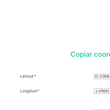
Copiar coo
Latitud:
*
Longitud:
*