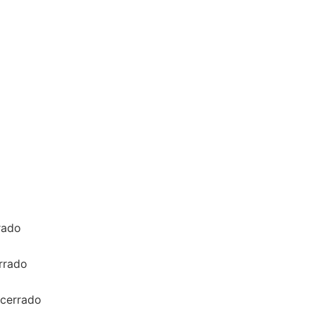
rado
rrado
 cerrado