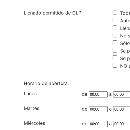
Llenado permitido de GLP:
Tod
Auto
Llen
No se
Sólo
Se pe
Se p
NO s
Horario de apertura:
Lunes
de
a
Martes
de
a
Miércoles
de
a