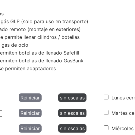
as
gás GLP (solo para uso en transporte)
ado remoto (montaje en exteriores)
 permite llenar cilindros / botellas
 gas de ocio
rmiten botellas de llenado Safefill
ermiten botellas de llenado GasBank
e permiten adaptadores
Reiniciar
sin escalas
Lunes cer
Reiniciar
sin escalas
Martes ce
Reiniciar
sin escalas
Miércoles