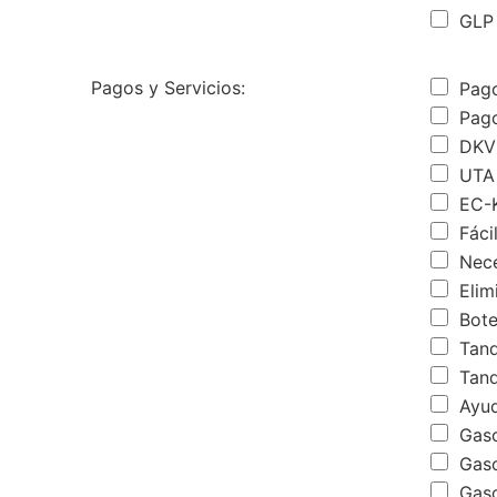
GLP 
Pagos y Servicios:
Pago
Pago
DKV
UTA
EC-K
Fáci
Nece
Elim
Bote
Tanq
Tanq
Ayud
Gaso
Gaso
Gaso