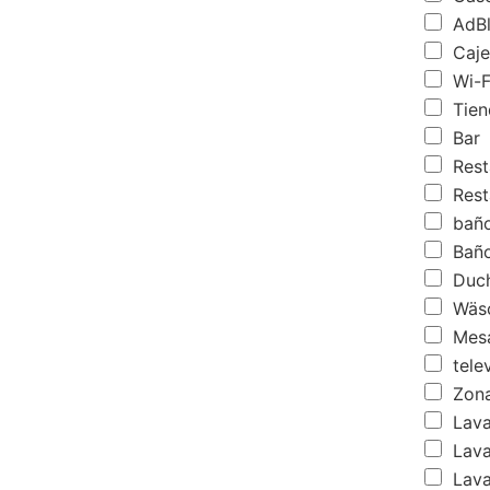
AdBl
Caje
Wi-Fi
Tien
Bar
Rest
Rest
bañ
Baño
Duc
Wäsc
Mesa
telev
Zona
Lava
Lava
Lava