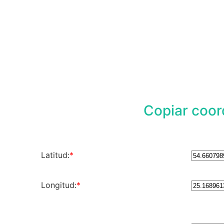
Copiar coo
Latitud:
*
Longitud:
*