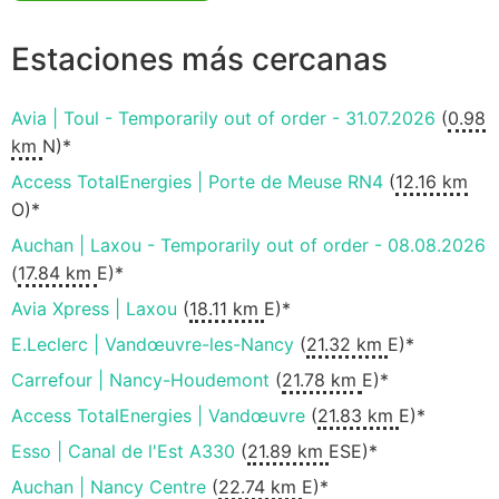
Estaciones más cercanas
Avia | Toul - Temporarily out of order - 31.07.2026
(
0.98
km
N)*
Access TotalEnergies | Porte de Meuse RN4
(
12.16 km
O)*
Auchan | Laxou - Temporarily out of order - 08.08.2026
(
17.84 km
E)*
Avia Xpress | Laxou
(
18.11 km
E)*
E.Leclerc | Vandœuvre-les-Nancy
(
21.32 km
E)*
Carrefour | Nancy-Houdemont
(
21.78 km
E)*
Access TotalEnergies | Vandœuvre
(
21.83 km
E)*
Esso | Canal de l'Est A330
(
21.89 km
ESE)*
Auchan | Nancy Centre
(
22.74 km
E)*