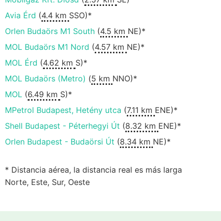
Avia Érd
(
4.4 km
SSO)*
Orlen Budaörs M1 South
(
4.5 km
NE)*
MOL Budaörs M1 Nord
(
4.57 km
NE)*
MOL Érd
(
4.62 km
S)*
MOL Budaörs (Metro)
(
5 km
NNO)*
MOL
(
6.49 km
S)*
MPetrol Budapest, Hetény utca
(
7.11 km
ENE)*
Shell Budapest - Péterhegyi Út
(
8.32 km
ENE)*
Orlen Budapest - Budaörsi Út
(
8.34 km
NE)*
* Distancia aérea, la distancia real es más larga
Norte, Este, Sur, Oeste