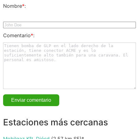
Nombre
*
:
Comentario
*
:
Estaciones más cercanas
Mobilgaz Kft. Diósd
(
2.57 km
SE)*