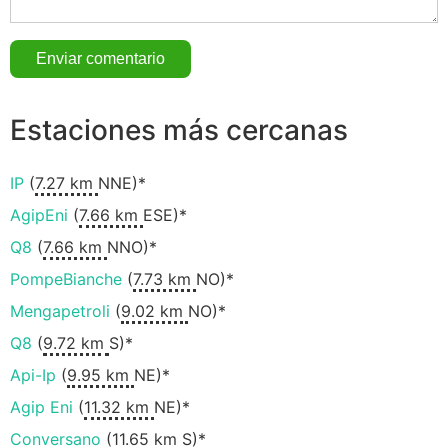
Estaciones más cercanas
IP
(
7.27 km
NNE)*
AgipEni
(
7.66 km
ESE)*
Q8
(
7.66 km
NNO)*
PompeBianche
(
7.73 km
NO)*
Mengapetroli
(
9.02 km
NO)*
Q8
(
9.72 km
S)*
Api-Ip
(
9.95 km
NE)*
Agip Eni
(
11.32 km
NE)*
Conversano
(
11.65 km
S)*