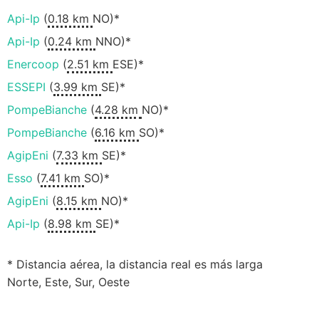
Api-Ip
(
0.18 km
NO)*
Api-Ip
(
0.24 km
NNO)*
Enercoop
(
2.51 km
ESE)*
ESSEPI
(
3.99 km
SE)*
PompeBianche
(
4.28 km
NO)*
PompeBianche
(
6.16 km
SO)*
AgipEni
(
7.33 km
SE)*
Esso
(
7.41 km
SO)*
AgipEni
(
8.15 km
NO)*
Api-Ip
(
8.98 km
SE)*
* Distancia aérea, la distancia real es más larga
Norte, Este, Sur, Oeste