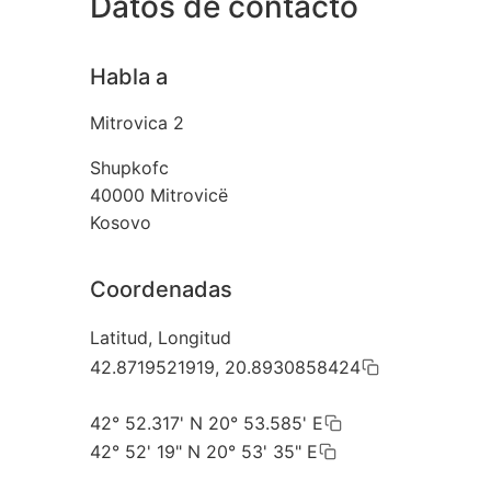
Datos de contacto
Habla a
Mitrovica 2
Shupkofc
40000
Mitrovicë
Kosovo
Coordenadas
Latitud, Longitud
42.8719521919, 20.8930858424
42° 52.317' N 20° 53.585' E
42° 52' 19" N 20° 53' 35" E