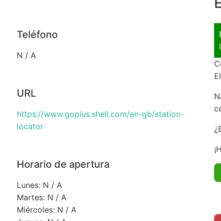
E
Teléfono
N / A
C
E
URL
N
c
https://www.goplus.shell.com/en-gb/station-
locator
¿
¡
Horario de apertura
Lunes: N / A
Martes: N / A
Miércoles: N / A