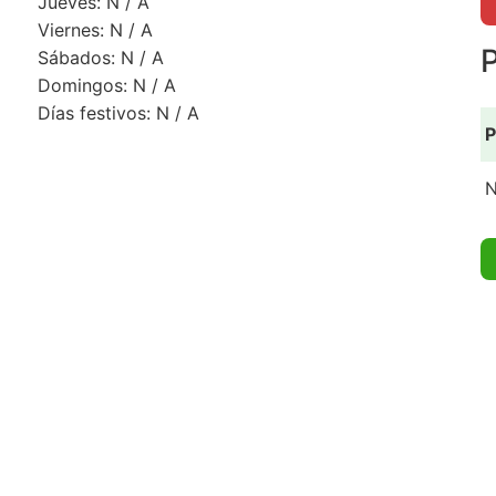
Jueves: N / A
Viernes: N / A
P
Sábados: N / A
Domingos: N / A
Días festivos: N / A
P
N