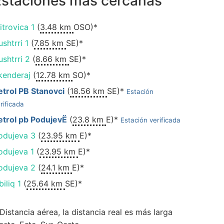
Estaciones más cercanas
itrovica 1
(
3.48 km
OSO)*
ushtrri 1
(
7.85 km
SE)*
ushtrri 2
(
8.66 km
SE)*
kenderaj
(
12.78 km
SO)*
etrol PB Stanovci
(
18.56 km
SE)*
Estación
rificada
etrol pb PodujevË
(
23.8 km
E)*
Estación verificada
odujeva 3
(
23.95 km
E)*
odujeva 1
(
23.95 km
E)*
odujeva 2
(
24.1 km
E)*
iliq 1
(
25.64 km
SE)*
 Distancia aérea, la distancia real es más larga