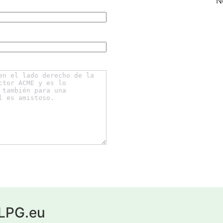
N
yLPG.eu