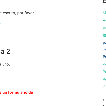
 escrito, por favor
M
V
e
.
V
S
P
ca 2
ve
P
a uno.
P
P
P
Ob
s un formulario de
*