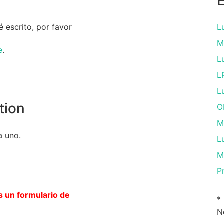
 escrito, por favor
L
M
e
.
L
L
L
tion
O
M
a uno.
L
M
P
s un formulario de
*
N