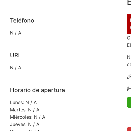
E
Teléfono
N / A
C
E
URL
N
c
N / A
¿
¡
Horario de apertura
Lunes: N / A
Martes: N / A
Miércoles: N / A
Jueves: N / A