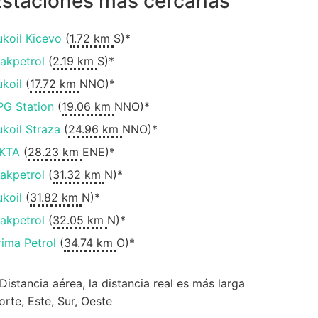
Estaciones más cercanas
ukoil Кicevo
(
1.72 km
S)*
akpetrol
(
2.19 km
S)*
ukoil
(
17.72 km
NNO)*
PG Station
(
19.06 km
NNO)*
ukoil Straza
(
24.96 km
NNO)*
KTA
(
28.23 km
ENE)*
akpetrol
(
31.32 km
N)*
ukoil
(
31.82 km
N)*
akpetrol
(
32.05 km
N)*
rima Petrol
(
34.74 km
O)*
 Distancia aérea, la distancia real es más larga
orte, Este, Sur, Oeste