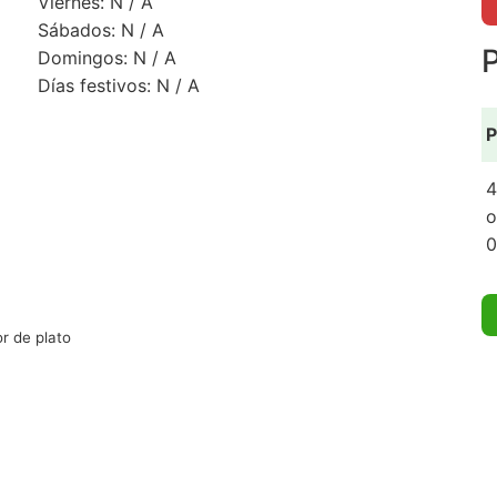
Viernes: N / A
Sábados: N / A
P
Domingos: N / A
Días festivos: N / A
P
4
o
0
r de plato