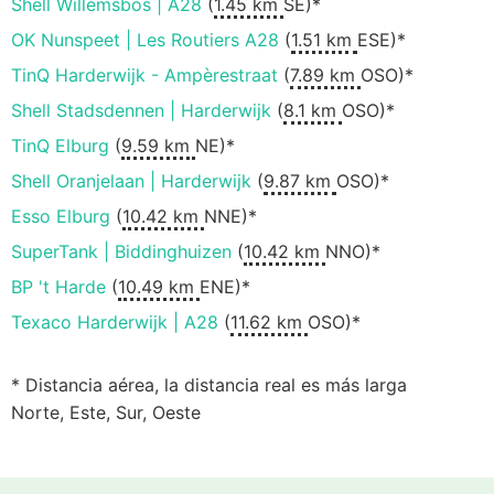
Shell Willemsbos | A28
(
1.45 km
SE)*
OK Nunspeet | Les Routiers A28
(
1.51 km
ESE)*
TinQ Harderwijk - Ampèrestraat
(
7.89 km
OSO)*
Shell Stadsdennen | Harderwijk
(
8.1 km
OSO)*
TinQ Elburg
(
9.59 km
NE)*
Shell Oranjelaan | Harderwijk
(
9.87 km
OSO)*
Esso Elburg
(
10.42 km
NNE)*
SuperTank | Biddinghuizen
(
10.42 km
NNO)*
BP 't Harde
(
10.49 km
ENE)*
Texaco Harderwijk | A28
(
11.62 km
OSO)*
* Distancia aérea, la distancia real es más larga
Norte, Este, Sur, Oeste