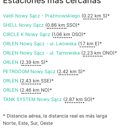
Estaciones más cercanas
Valdi Nowy Sącz - Prażmowskiego
(
0.22 km
S)*
SHELL Nowy Sącz
(
0.86 km
SSO)*
CIRCLE K Nowy Sącz
(
1.06 km
OSO)*
ORLEN Nowy Sącz - ul. Lwowska
(
1.7 km
E)*
ORLEN Nowy Sącz - ul. Tarnowska
(
2.23 km
ONO)*
ORLEN
(
2.39 km
S)*
PETRODOM Nowy Sącz
(
2.42 km
S)*
ORLEN
(
2.43 km
SSE)*
ORLEN
(
2.46 km
NO)*
TANK SYSTEM Nowy Sącz
(
2.87 km
SO)*
* Distancia aérea, la distancia real es más larga
Norte, Este, Sur, Oeste