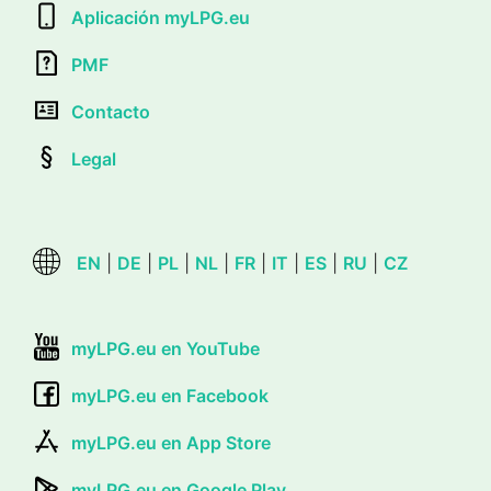
Aplicación myLPG.eu
PMF
Contacto
Legal
EN
|
DE
|
PL
|
NL
|
FR
|
IT
|
ES
|
RU
|
CZ
myLPG.eu en YouTube
myLPG.eu en Facebook
myLPG.eu en App Store
myLPG.eu en Google Play