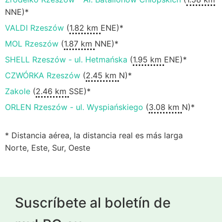
NNE)*
VALDI Rzeszów
(
1.82 km
ENE)*
MOL Rzeszów
(
1.87 km
NNE)*
SHELL Rzeszów - ul. Hetmańska
(
1.95 km
ENE)*
CZWÓRKA Rzeszów
(
2.45 km
N)*
Zakole
(
2.46 km
SSE)*
ORLEN Rzeszów - ul. Wyspiańskiego
(
3.08 km
N)*
* Distancia aérea, la distancia real es más larga
Norte, Este, Sur, Oeste
Suscríbete al boletín de