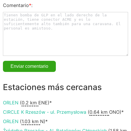
Comentario
*
:
Estaciones más cercanas
ORLEN
(
0.2 km
ENE)*
CIRCLE K Rzeszów - ul. Przemysłowa
(
0.64 km
ONO)*
ORLEN
(
1.03 km
N)*
Źródełko Rzeszów - Al. Batalionów Chłopskich
(
1.58 km