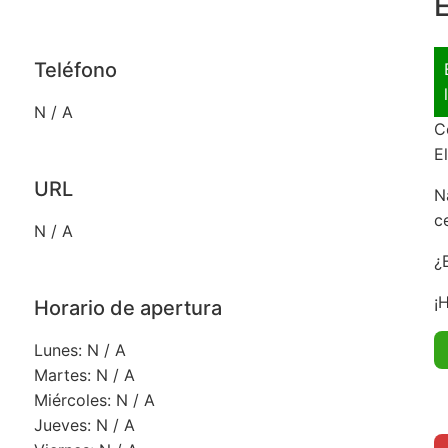
E
Teléfono
N / A
C
E
URL
N
c
N / A
¿
¡
Horario de apertura
Lunes: N / A
Martes: N / A
Miércoles: N / A
Jueves: N / A