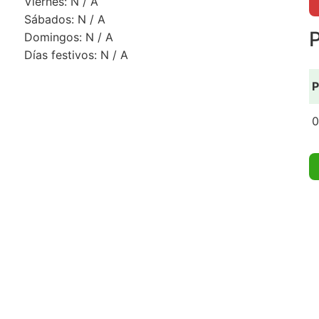
Viernes: N / A
Sábados: N / A
P
Domingos: N / A
Días festivos: N / A
P
0