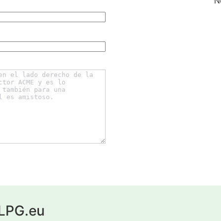
N
yLPG.eu