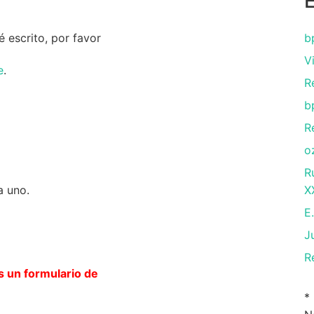
 escrito, por favor
b
V
e
.
R
b
R
o
R
a uno.
X
E
J
R
s un formulario de
*