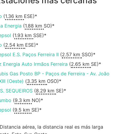
Estaciones más cercanas
p
(
1.36 km
ESE)*
ia Energia
(
1.88 km
SO)*
epsol
(
1.93 km
SSE)*
p
(
2.54 km
ESE)*
epsol E.S. Paços Ferreira II
(
2.57 km
SSO)*
z Energia Auto Irmãos Ferreira
(
2.65 km
SE)*
ubis Gas Posto BP - Paços de Ferreira - Av. João
XIII (Oeste)
(
3.35 km
OSO)*
.S. SEQUEIROS
(
8.29 km
SE)*
umbo
(
9.3 km
NO)*
epsol
(
9.5 km
SE)*
 Distancia aérea, la distancia real es más larga