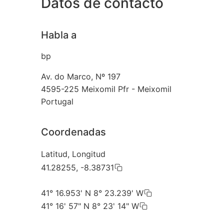
Datos de contacto
Habla a
bp
Av. do Marco, Nº 197
4595-225
Meixomil Pfr - Meixomil
Portugal
Coordenadas
Latitud, Longitud
41.28255, -8.38731
41° 16.953' N 8° 23.239' W
41° 16' 57" N 8° 23' 14" W