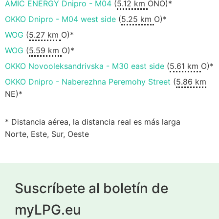
AMIC ENERGY Dnipro - M04
(
5.12 km
ONO)*
OKKO Dnipro - M04 west side
(
5.25 km
O)*
WOG
(
5.27 km
O)*
WOG
(
5.59 km
O)*
OKKO Novooleksandrivska - M30 east side
(
5.61 km
O)*
OKKO Dnipro - Naberezhna Peremohy Street
(
5.86 km
NE)*
* Distancia aérea, la distancia real es más larga
Norte, Este, Sur, Oeste
Suscríbete al boletín de
myLPG.eu