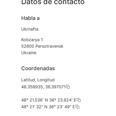
Datos de contacto
Habla a
Ukrnafta
Kobzarya 1
52800
Persotravensk
Ukraine
Coordenadas
Latitud, Longitud
48.358935, 36.397071
48° 21.536' N 36° 23.824' E
48° 21' 32" N 36° 23' 49" E