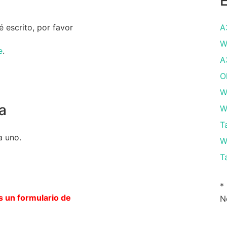
 escrito, por favor
А
W
e
.
А
O
W
a
W
T
a uno.
W
T
*
s un formulario de
N