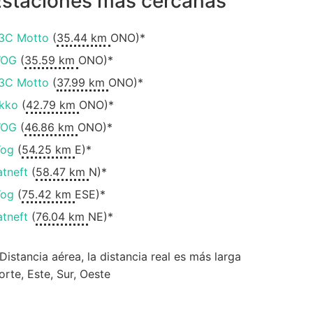
Estaciones más cercanas
ЗС Motto
(
35.44 km
ONO)*
OG
(
35.59 km
ONO)*
ЗС Motto
(
37.99 km
ONO)*
kko
(
42.79 km
ONO)*
OG
(
46.86 km
ONO)*
og
(
54.25 km
E)*
atneft
(
58.47 km
N)*
og
(
75.42 km
ESE)*
atneft
(
76.04 km
NE)*
 Distancia aérea, la distancia real es más larga
orte, Este, Sur, Oeste