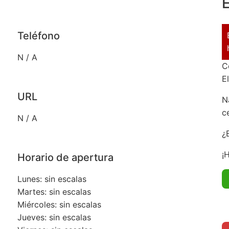
E
Teléfono
N / A
C
E
URL
N
c
N / A
¿
¡
Horario de apertura
Lunes: sin escalas
Martes: sin escalas
Miércoles: sin escalas
Jueves: sin escalas