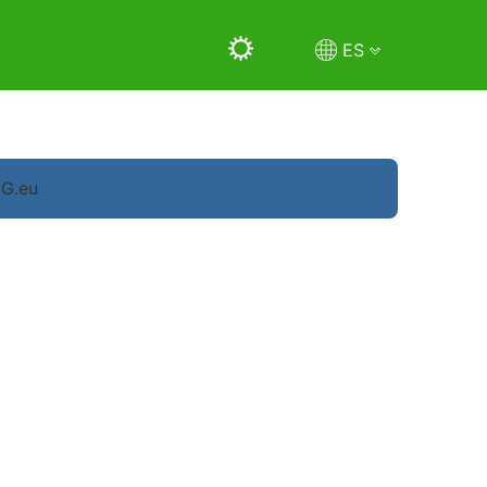
ES
PG.eu