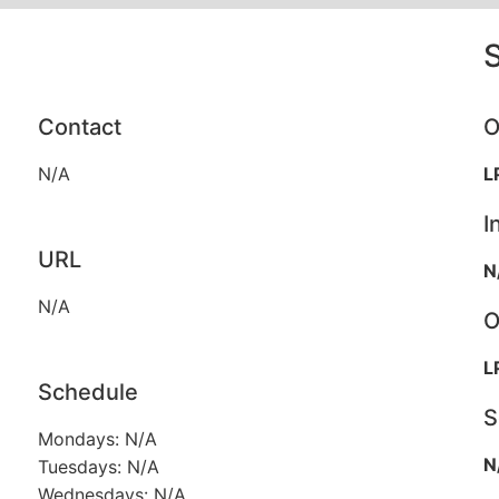
Contact
O
N/A
L
I
URL
N
N/A
O
L
Schedule
S
Mondays: N/A
N
Tuesdays: N/A
Wednesdays: N/A