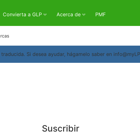
Convierta a GLP
Acerca de
PMF
arcas
 traducida. Si desea ayudar, hágamelo saber en info@myL
Suscribir