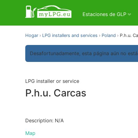
Estaciones de GLP
Hogar
LPG installers and services
Poland
P.h.u. C
Desafortunadamente, esta página aún no está
LPG installer or service
P.h.u. Carcas
Description: N/A
Map