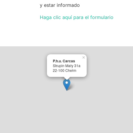
y estar informado
Haga clic aquí para el formulario
×
P.h.u. Carcas
Strupin Mały 31a
22-100 Chełm