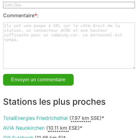
Commentaire
*
:
Stations les plus proches
TotalEnergies Friedrichsthal
(
7.97 km
SSE)*
AVIA Neunkirchen
(
10.11 km
ESE)*
Oil! Sulzbach
(
11.48 km
S)*