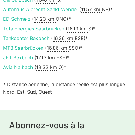
Autohaus Albrecht Sankt Wendel
(
11.57 km
NE)*
ED Schmelz
(
14.23 km
ONO)*
TotalEnergies Saarbrücken
(
16.13 km
S)*
Tankcenter Bexbach
(
16.26 km
ESE)*
MTB Saarbrücken
(
16.86 km
SSO)*
JET Bexbach
(
17.13 km
ESE)*
Avia Nalbach
(
19.32 km
O)*
* Distance aérienne, la distance réelle est plus longue
Nord, Est, Sud, Ouest
Abonnez-vous à la