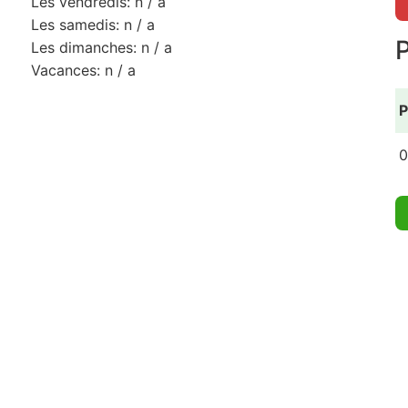
Les vendredis: n / a
Les samedis: n / a
Les dimanches: n / a
Vacances: n / a
P
0