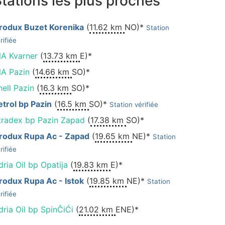
tations les plus proches
rodux Buzet Korenika
(
11.62 km
NO)*
Station
rifiée
NA Kvarner
(
13.73 km
E)*
NA Pazin
(
14.66 km
SO)*
hell Pazin
(
16.3 km
SO)*
etrol bp Pazin
(
16.5 km
SO)*
Station vérifiée
tradex bp Pazin Zapad
(
17.38 km
SO)*
rodux Rupa Ac - Zapad
(
19.65 km
NE)*
Station
rifiée
dria Oil bp Opatija
(
19.83 km
E)*
rodux Rupa Ac - Istok
(
19.85 km
NE)*
Station
rifiée
dria Oil bp SpinČiĆi
(
21.02 km
ENE)*