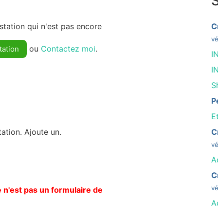
S
tation qui n'est pas encore
C
vé
ou
Contactez moi
.
tation
I
I
S
P
E
ation. Ajoute un.
C
vé
A
C
vé
 n'est pas un formulaire de
A