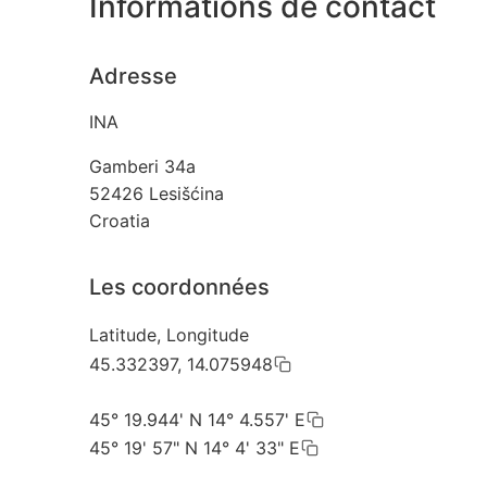
Informations de contact
Adresse
INA
Gamberi 34a
52426
Lesišćina
Croatia
Les coordonnées
Latitude, Longitude
45.332397, 14.075948
45° 19.944' N 14° 4.557' E
45° 19' 57" N 14° 4' 33" E