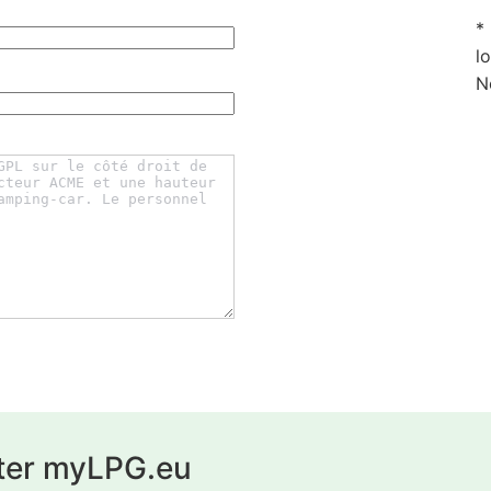
*
l
N
ter myLPG.eu