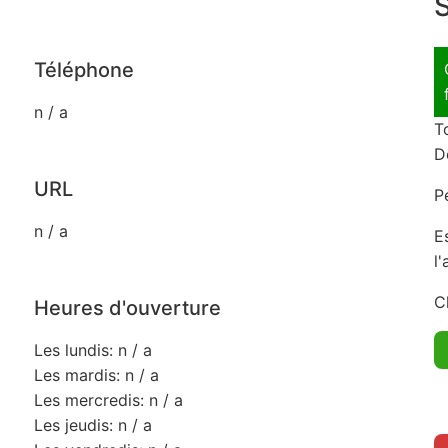
S
Téléphone
n / a
T
D
URL
P
n / a
E
l
C
Heures d'ouverture
Les lundis: n / a
Les mardis: n / a
Les mercredis: n / a
Les jeudis: n / a