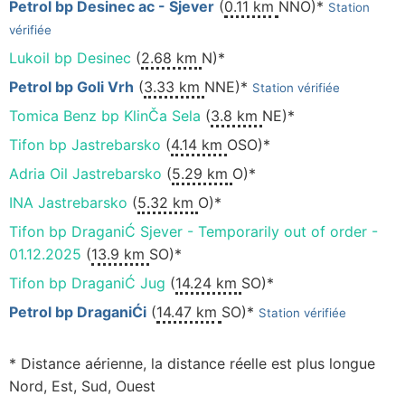
Petrol bp Desinec ac - Sjever
(
0.11 km
NNO)*
Station
vérifiée
Lukoil bp Desinec
(
2.68 km
N)*
Petrol bp Goli Vrh
(
3.33 km
NNE)*
Station vérifiée
Tomica Benz bp KlinČa Sela
(
3.8 km
NE)*
Tifon bp Jastrebarsko
(
4.14 km
OSO)*
Adria Oil Jastrebarsko
(
5.29 km
O)*
INA Jastrebarsko
(
5.32 km
O)*
Tifon bp DraganiĆ Sjever - Temporarily out of order -
01.12.2025
(
13.9 km
SO)*
Tifon bp DraganiĆ Jug
(
14.24 km
SO)*
Petrol bp DraganiĆi
(
14.47 km
SO)*
Station vérifiée
* Distance aérienne, la distance réelle est plus longue
Nord, Est, Sud, Ouest