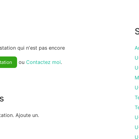
S
tation qui n'est pas encore
A
U
ou
Contactez moi
.
tation
U
M
U
s
T
T
ation. Ajoute un.
U
U
U