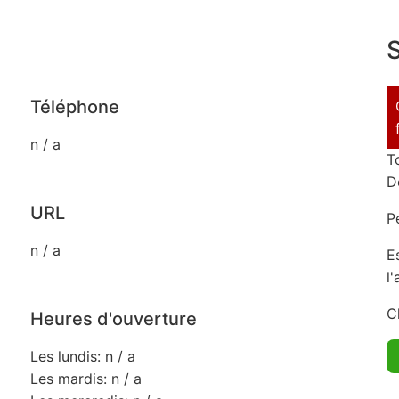
S
Téléphone
n / a
T
D
URL
P
n / a
E
l
C
Heures d'ouverture
Les lundis: n / a
Les mardis: n / a