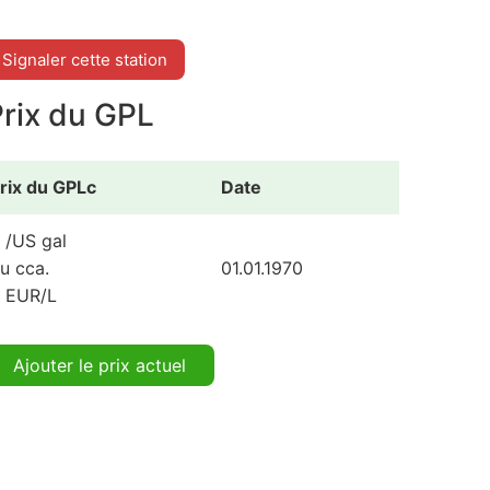
Signaler cette station
Prix du GPL
rix du GPLc
Date
 /US gal
u cca.
01.01.1970
 EUR/L
Ajouter le prix actuel