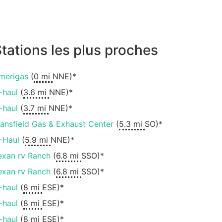
tations les plus proches
merigas
(
0 mi
NNE)*
-haul
(
3.6 mi
NNE)*
-haul
(
3.7 mi
NNE)*
ansfield Gas & Exhaust Center
(
5.3 mi
SO)*
-Haul
(
5.9 mi
NNE)*
exan rv Ranch
(
6.8 mi
SSO)*
exan rv Ranch
(
6.8 mi
SSO)*
-haul
(
8 mi
ESE)*
-haul
(
8 mi
ESE)*
-haul
(
8 mi
ESE)*