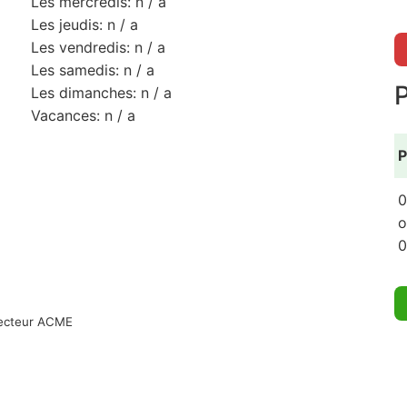
Les mercredis: n / a
Les jeudis: n / a
Les vendredis: n / a
Les samedis: n / a
Les dimanches: n / a
Vacances: n / a
P
0
o
0
necteur ACME