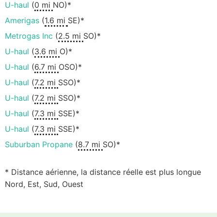
U-haul
(
0 mi
NO)*
Amerigas
(
1.6 mi
SE)*
Metrogas Inc
(
2.5 mi
SO)*
U-haul
(
3.6 mi
O)*
U-haul
(
6.7 mi
OSO)*
U-haul
(
7.2 mi
SSO)*
U-haul
(
7.2 mi
SSO)*
U-haul
(
7.3 mi
SSE)*
U-haul
(
7.3 mi
SSE)*
Suburban Propane
(
8.7 mi
SO)*
* Distance aérienne, la distance réelle est plus longue
Nord, Est, Sud, Ouest