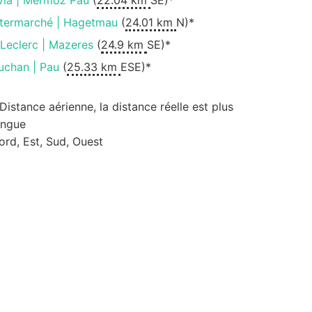
via | Mermoz Pau
(
22.04 km
SE)*
ntermarché | Hagetmau
(
24.01 km
N)*
.Leclerc | Mazeres
(
24.9 km
SE)*
uchan | Pau
(
25.33 km
ESE)*
 Distance aérienne, la distance réelle est plus
ongue
ord, Est, Sud, Ouest