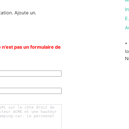
A
I
ation. Ajoute un.
E
A
*
 n'est pas un formulaire de
l
N