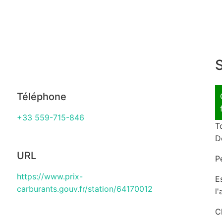
S
Téléphone
+33 559-715-846
T
D
URL
P
https://www.prix-
E
carburants.gouv.fr/station/64170012
l
C