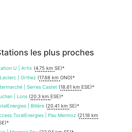
tations les plus proches
tation U | Artix
(
4.75 km
SE)*
.Leclerc | Orthez
(
17.68 km
ONO)*
ntermarché | Serres Castet
(
18.61 km
ESE)*
uchan | Lons
(
20.3 km
ESE)*
otalEnergies | Billère
(
20.41 km
SE)*
ccess ToralEnergies | Pau Mermoz
(
21.18 km
SE)*