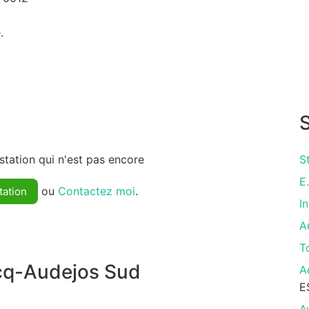
.
S
tation qui n'est pas encore
S
E
ou
Contactez moi
.
tation
I
A
T
cq-Audejos Sud
A
E