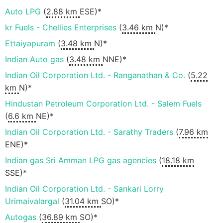
Auto LPG
(
2.88 km
ESE)*
kr Fuels - Chellies Enterprises
(
3.46 km
N)*
Ettaiyapuram
(
3.48 km
N)*
Indian Auto gas
(
3.48 km
NNE)*
Indian Oil Corporation Ltd. - Ranganathan & Co.
(
5.22
km
N)*
Hindustan Petroleum Corporation Ltd. - Salem Fuels
(
6.6 km
NE)*
Indian Oil Corporation Ltd. - Sarathy Traders
(
7.96 km
ENE)*
Indian gas Sri Amman LPG gas agencies
(
18.18 km
SSE)*
Indian Oil Corporation Ltd. - Sankari Lorry
Urimaivalargal
(
31.04 km
SO)*
Autogas
(
36.89 km
SO)*