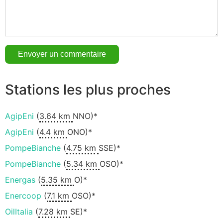
Stations les plus proches
AgipEni
(
3.64 km
NNO)*
AgipEni
(
4.4 km
ONO)*
PompeBianche
(
4.75 km
SSE)*
PompeBianche
(
5.34 km
OSO)*
Energas
(
5.35 km
O)*
Enercoop
(
7.1 km
OSO)*
OilItalia
(
7.28 km
SE)*