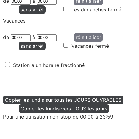
de
à
réinitialiser
sans arrêt
Les dimanches fermé
Vacances
de
à
réinitialiser
sans arrêt
Vacances fermé
Station a un horaire fractionné
Copier les lundis sur tous les JOURS OUVRABLES
Copier les lundis vers TOUS les jours
Pour une utilisation non-stop de 00:00 à 23:59