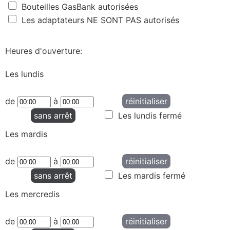
Bouteilles GasBank autorisées
Les adaptateurs NE SONT PAS autorisés
Heures d'ouverture:
Les lundis
de
à
réinitialiser
sans arrêt
Les lundis fermé
Les mardis
de
à
réinitialiser
sans arrêt
Les mardis fermé
Les mercredis
de
à
réinitialiser