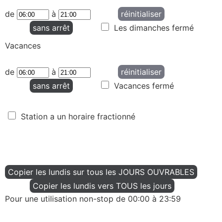
de
à
réinitialiser
sans arrêt
Les dimanches fermé
Vacances
de
à
réinitialiser
sans arrêt
Vacances fermé
Station a un horaire fractionné
Copier les lundis sur tous les JOURS OUVRABLES
Copier les lundis vers TOUS les jours
Pour une utilisation non-stop de 00:00 à 23:59