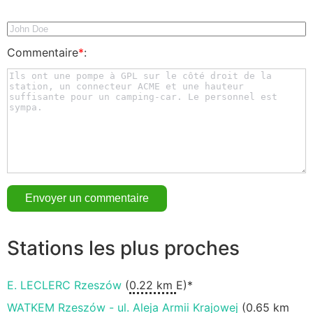
Commentaire
*
:
Stations les plus proches
E. LECLERC Rzeszów
(
0.22 km
E)*
WATKEM Rzeszów - ul. Aleja Armii Krajowej
(
0.65 km