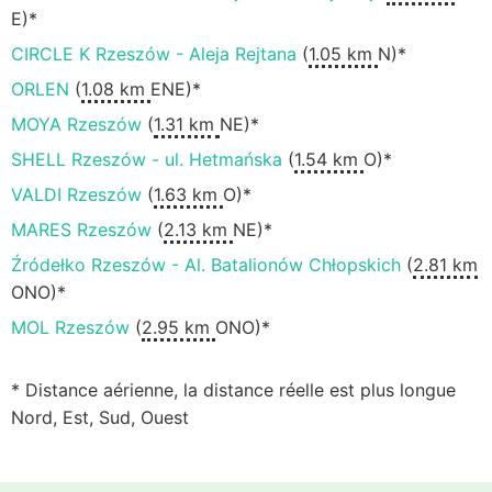
E)*
CIRCLE K Rzeszów - Aleja Rejtana
(
1.05 km
N)*
ORLEN
(
1.08 km
ENE)*
MOYA Rzeszów
(
1.31 km
NE)*
SHELL Rzeszów - ul. Hetmańska
(
1.54 km
O)*
VALDI Rzeszów
(
1.63 km
O)*
MARES Rzeszów
(
2.13 km
NE)*
Źródełko Rzeszów - Al. Batalionów Chłopskich
(
2.81 km
ONO)*
MOL Rzeszów
(
2.95 km
ONO)*
* Distance aérienne, la distance réelle est plus longue
Nord, Est, Sud, Ouest