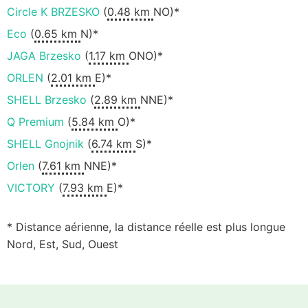
Circle K BRZESKO
(
0.48 km
NO)*
Eco
(
0.65 km
N)*
JAGA Brzesko
(
1.17 km
ONO)*
ORLEN
(
2.01 km
E)*
SHELL Brzesko
(
2.89 km
NNE)*
Q Premium
(
5.84 km
O)*
SHELL Gnojnik
(
6.74 km
S)*
Orlen
(
7.61 km
NNE)*
VICTORY
(
7.93 km
E)*
* Distance aérienne, la distance réelle est plus longue
Nord, Est, Sud, Ouest