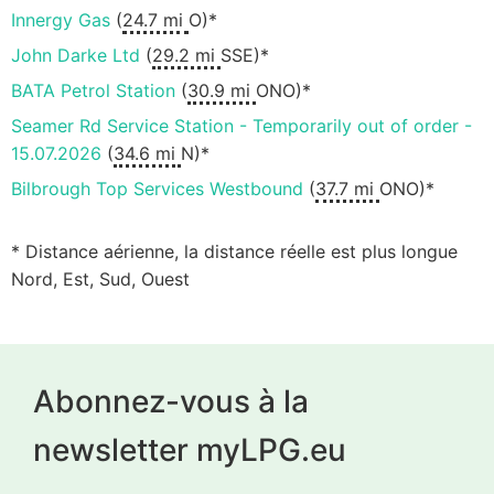
Innergy Gas
(
24.7 mi
O)*
John Darke Ltd
(
29.2 mi
SSE)*
BATA Petrol Station
(
30.9 mi
ONO)*
Seamer Rd Service Station - Temporarily out of order -
15.07.2026
(
34.6 mi
N)*
Bilbrough Top Services Westbound
(
37.7 mi
ONO)*
* Distance aérienne, la distance réelle est plus longue
Nord, Est, Sud, Ouest
Abonnez-vous à la
newsletter myLPG.eu