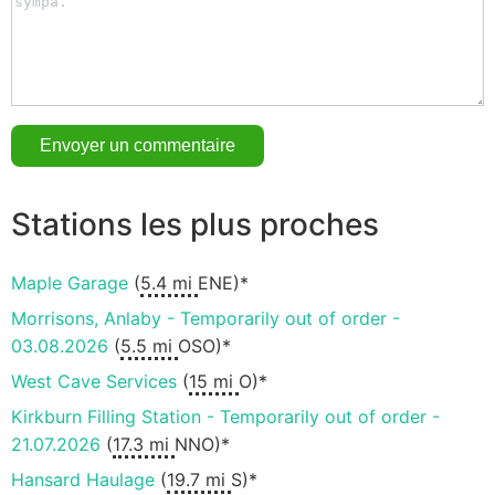
Stations les plus proches
Maple Garage
(
5.4 mi
ENE)*
Morrisons, Anlaby - Temporarily out of order -
03.08.2026
(
5.5 mi
OSO)*
West Cave Services
(
15 mi
O)*
Kirkburn Filling Station - Temporarily out of order -
21.07.2026
(
17.3 mi
NNO)*
Hansard Haulage
(
19.7 mi
S)*