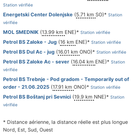
Station vérifiée
Energetski Center Dolenjske
(
5.71 km
SO)*
Station
vérifiée
MOL SMEDNIK
(
13.99 km
ENE)*
Station vérifiée
Petrol BS Zaloke - Jug
(
16 km
ENE)*
Station vérifiée
Petrol BS Dul Ac - jug
(
16.01 km
ONO)*
Station vérifiée
Petrol BS Zaloke Ac - sever
(
16.04 km
ENE)*
Station
vérifiée
Petrol BS Trebnje - Pod gradom - Temporarily out of
order - 21.06.2025
(
17.91 km
ONO)*
Station vérifiée
Petrol BS Boštanj pri Sevnici
(
19.9 km
NNE)*
Station
vérifiée
* Distance aérienne, la distance réelle est plus longue
Nord, Est, Sud, Ouest