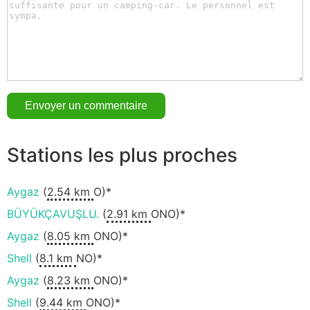
Stations les plus proches
Aygaz
(
2.54 km
O)*
BÜYÜKÇAVUŞLU.
(
2.91 km
ONO)*
Aygaz
(
8.05 km
ONO)*
Shell
(
8.1 km
NO)*
Aygaz
(
8.23 km
ONO)*
Shell
(
9.44 km
ONO)*