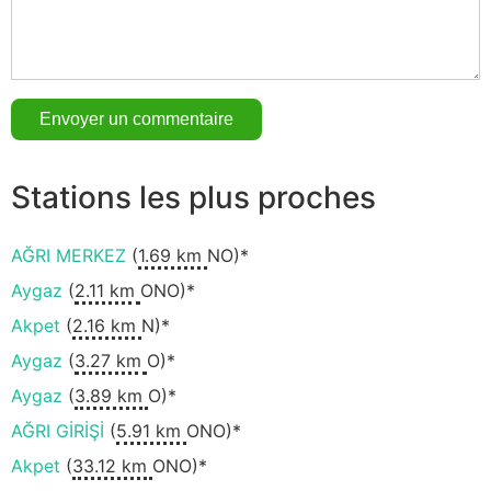
Stations les plus proches
AĞRI MERKEZ
(
1.69 km
NO)*
Aygaz
(
2.11 km
ONO)*
Akpet
(
2.16 km
N)*
Aygaz
(
3.27 km
O)*
Aygaz
(
3.89 km
O)*
AĞRI GİRİŞİ
(
5.91 km
ONO)*
Akpet
(
33.12 km
ONO)*