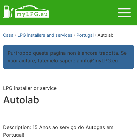
Casa
LPG installers and services
Portugal
Autolab
Purtroppo questa pagina non è ancora tradotta. Se
vuoi aiutare, fatemelo sapere a info@myLPG.eu
LPG installer or service
Autolab
Description: 15 Anos ao serviço do Autogas em
Portugal!