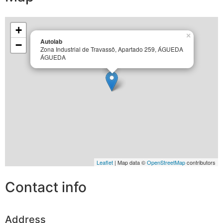
+
×
Autolab
−
Zona Industrial de Travassô, Apartado 259, ÁGUEDA
ÁGUEDA
Leaflet
| Map data ©
OpenStreetMap
contributors
Contact info
Address