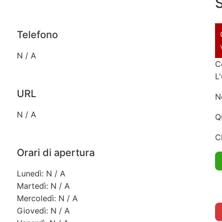
S
Telefono
N / A
C
L
URL
N
N / A
Q
C
Orari di apertura
Lunedì: N / A
Martedì: N / A
Mercoledì: N / A
Giovedì: N / A