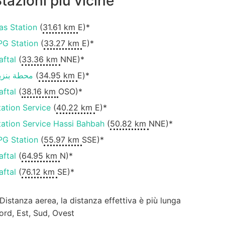
tazioni più vicine
as Station
(
31.61 km
E)*
PG Station
(
33.27 km
E)*
aftal
(
33.36 km
NNE)*
محطة بنزي
(
34.95 km
E)*
aftal
(
38.16 km
OSO)*
tation Service
(
40.22 km
E)*
tation Service Hassi Bahbah
(
50.82 km
NNE)*
PG Station
(
55.97 km
SSE)*
aftal
(
64.95 km
N)*
aftal
(
76.12 km
SE)*
 Distanza aerea, la distanza effettiva è più lunga
ord, Est, Sud, Ovest