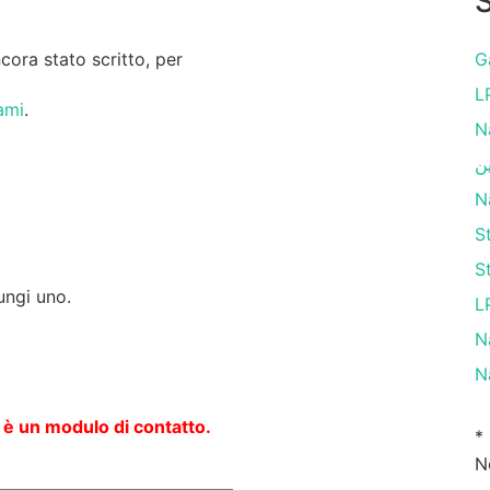
S
ora stato scritto, per
G
L
ami
.
N
ن
N
S
S
ungi uno.
L
N
N
 è un modulo di contatto.
*
N