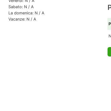
Venerdì: N / A
Sabato: N / A
La domenica: N / A
Vacanze: N / A
P
N