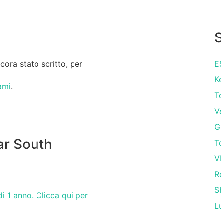
S
ora stato scritto, per
E
K
ami
.
T
V
G
ar South
T
V
R
S
i 1 anno. Clicca qui per
L