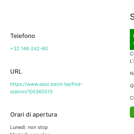
S
Telefono
+32 146-242-80
C
L
URL
N
https://www.esso.be/nl-be/find-
Q
station/100360513
C
Orari di apertura
Lunedì: non stop