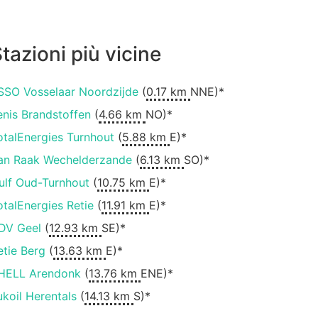
tazioni più vicine
SSO Vosselaar Noordzijde
(
0.17 km
NNE)*
enis Brandstoffen
(
4.66 km
NO)*
otalEnergies Turnhout
(
5.88 km
E)*
an Raak Wechelderzande
(
6.13 km
SO)*
ulf Oud-Turnhout
(
10.75 km
E)*
otalEnergies Retie
(
11.91 km
E)*
DV Geel
(
12.93 km
SE)*
etie Berg
(
13.63 km
E)*
HELL Arendonk
(
13.76 km
ENE)*
ukoil Herentals
(
14.13 km
S)*