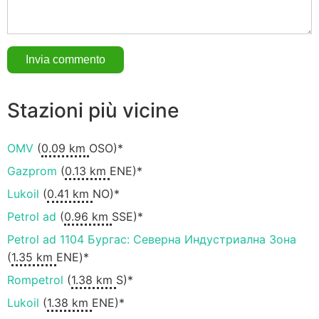
Stazioni più vicine
OMV
(
0.09 km
OSO)*
Gazprom
(
0.13 km
ENE)*
Lukoil
(
0.41 km
NO)*
Petrol ad
(
0.96 km
SSE)*
Petrol ad 1104 Бургас: Северна Индустриална Зона
(
1.35 km
ENE)*
Rompetrol
(
1.38 km
S)*
Lukoil
(
1.38 km
ENE)*