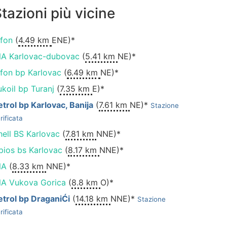
tazioni più vicine
ifon
(
4.49 km
ENE)*
NA Karlovac-dubovac
(
5.41 km
NE)*
ifon bp Karlovac
(
6.49 km
NE)*
ukoil bp Turanj
(
7.35 km
E)*
etrol bp Karlovac, Banija
(
7.61 km
NE)*
Stazione
rificata
hell BS Karlovac
(
7.81 km
NNE)*
pios bs Karlovac
(
8.17 km
NNE)*
NA
(
8.33 km
NNE)*
NA Vukova Gorica
(
8.8 km
O)*
etrol bp DraganiĆi
(
14.18 km
NNE)*
Stazione
rificata