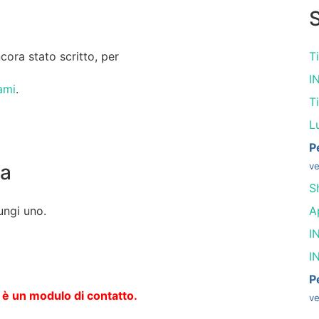
S
ora stato scritto, per
T
I
ami
.
T
L
P
sa
ve
S
ungi uno.
A
I
I
P
 è un modulo di contatto.
ve