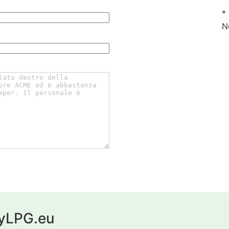
*
N
 myLPG.eu