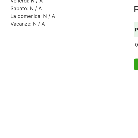
Venerdì: N / A
Sabato: N / A
La domenica: N / A
Vacanze: N / A
P
0