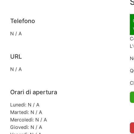
S
Telefono
N / A
C
L
URL
N
N / A
Q
C
Orari di apertura
Lunedì: N / A
Martedì: N / A
Mercoledì: N / A
Giovedì: N / A