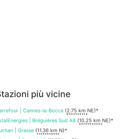
tazioni più vicine
arrefour | Cannes-la-Bocca
(
2.75 km
NE)*
otalEnergies | Bréguières Sud A8
(
10.25 km
NE)*
uchan | Grasse
(
11.36 km
N)*