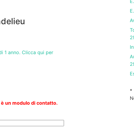
E
E
delieu
A
T
2
I
i 1 anno. Clicca qui per
A
2
E
*
N
 è un modulo di contatto.