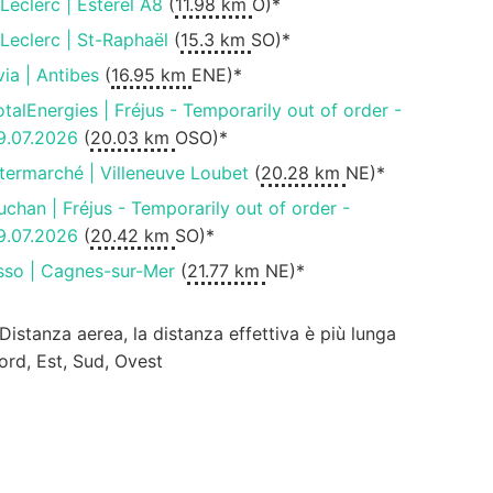
.Leclerc | Esterel A8
(
11.98 km
O)*
.Leclerc | St-Raphaël
(
15.3 km
SO)*
via | Antibes
(
16.95 km
ENE)*
otalEnergies | Fréjus - Temporarily out of order -
9.07.2026
(
20.03 km
OSO)*
ntermarché | Villeneuve Loubet
(
20.28 km
NE)*
uchan | Fréjus - Temporarily out of order -
9.07.2026
(
20.42 km
SO)*
sso | Cagnes-sur-Mer
(
21.77 km
NE)*
 Distanza aerea, la distanza effettiva è più lunga
ord, Est, Sud, Ovest