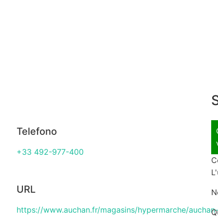
S
Telefono
+33 492-977-400
C
L
URL
N
https://www.auchan.fr/magasins/hypermarche/auchan
Q