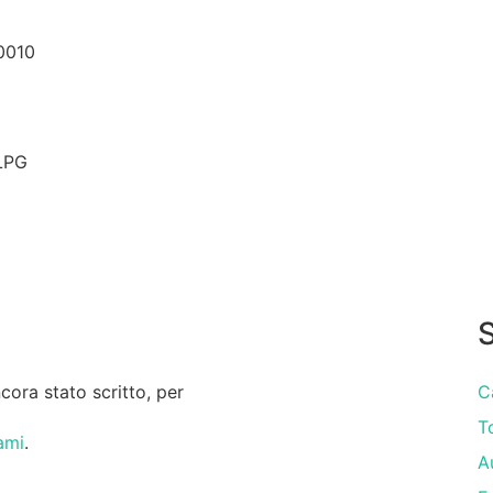
10010
 LPG
S
ora stato scritto, per
C
T
ami
.
A