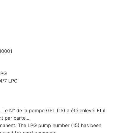
140001
LPG
24/7 LPG
. Le N° de la pompe GPL (15) a été enlevé. Et il
t par carte...
rmanent. The LPG pump number (15) has been
n used for card payments.