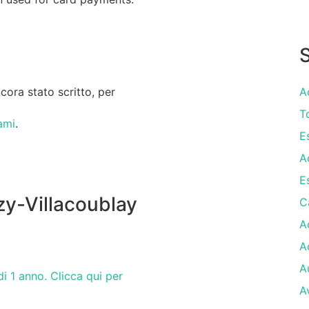
S
ora stato scritto, per
A
T
ami
.
E
A
E
zy-Villacoublay
C
A
A
A
i 1 anno. Clicca qui per
A