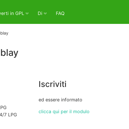
erti in GPL
Di
FAQ
ublay
ublay
Iscriviti
ed essere informato
LPG
clicca qui per il modulo
24/7 LPG