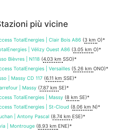
tazioni più vicine
ccess TotalEnergies | Clair Bois A86
(
3 km
O)*
otalEnergies | Vélizy Ouest A86
(
3.05 km
O)*
sso Bièvres | N118
(
4.03 km
SSO)*
ccess TotalEnergies | Versailles
(
5.26 km
ONO)*
sso | Massy CD 117
(
6.11 km
SSE)*
arrefour | Massy
(
7.87 km
SE)*
ccess TotalEnergies | Massy
(
8 km
SE)*
ccess TotalEnergies | St-Cloud
(
8.06 km
N)*
uchan | Antony Pascal
(
8.74 km
ESE)*
via | Montrouge
(
8.93 km
ENE)*