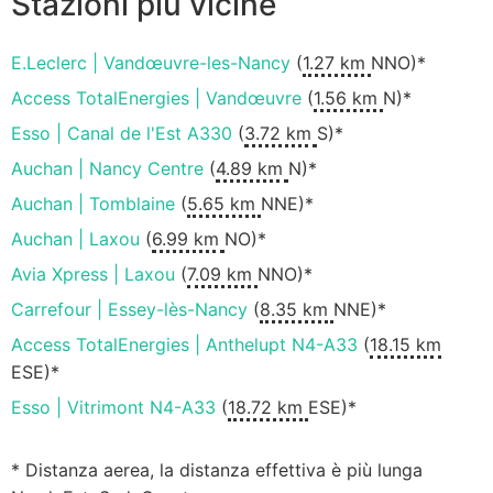
Stazioni più vicine
E.Leclerc | Vandœuvre-les-Nancy
(
1.27 km
NNO)*
Access TotalEnergies | Vandœuvre
(
1.56 km
N)*
Esso | Canal de l'Est A330
(
3.72 km
S)*
Auchan | Nancy Centre
(
4.89 km
N)*
Auchan | Tomblaine
(
5.65 km
NNE)*
Auchan | Laxou
(
6.99 km
NO)*
Avia Xpress | Laxou
(
7.09 km
NNO)*
Carrefour | Essey-lès-Nancy
(
8.35 km
NNE)*
Access TotalEnergies | Anthelupt N4-A33
(
18.15 km
ESE)*
Esso | Vitrimont N4-A33
(
18.72 km
ESE)*
* Distanza aerea, la distanza effettiva è più lunga