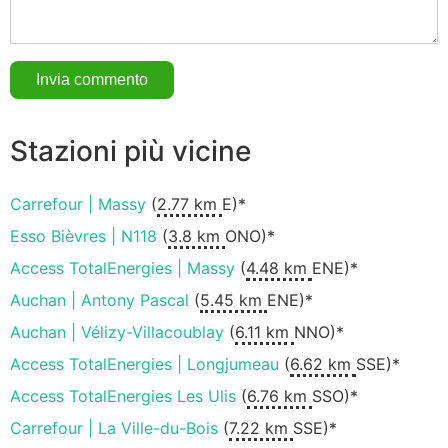
Stazioni più vicine
Carrefour | Massy
(
2.77 km
E)*
Esso Bièvres | N118
(
3.8 km
ONO)*
Access TotalEnergies | Massy
(
4.48 km
ENE)*
Auchan | Antony Pascal
(
5.45 km
ENE)*
Auchan | Vélizy-Villacoublay
(
6.11 km
NNO)*
Access TotalEnergies | Longjumeau
(
6.62 km
SSE)*
Access TotalEnergies Les Ulis
(
6.76 km
SSO)*
Carrefour | La Ville-du-Bois
(
7.22 km
SSE)*