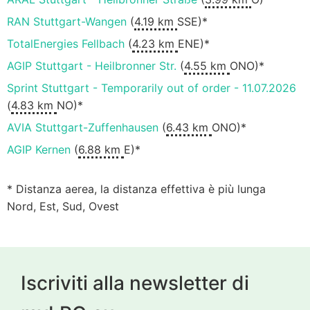
RAN Stuttgart-Wangen
(
4.19 km
SSE)*
TotalEnergies Fellbach
(
4.23 km
ENE)*
AGIP Stuttgart - Heilbronner Str.
(
4.55 km
ONO)*
Sprint Stuttgart - Temporarily out of order - 11.07.2026
(
4.83 km
NO)*
AVIA Stuttgart-Zuffenhausen
(
6.43 km
ONO)*
AGIP Kernen
(
6.88 km
E)*
* Distanza aerea, la distanza effettiva è più lunga
Nord, Est, Sud, Ovest
Iscriviti alla newsletter di