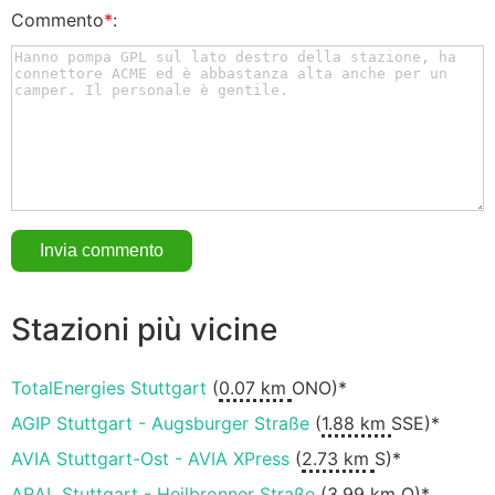
Commento
*
:
Stazioni più vicine
TotalEnergies Stuttgart
(
0.07 km
ONO)*
AGIP Stuttgart - Augsburger Straße
(
1.88 km
SSE)*
AVIA Stuttgart-Ost - AVIA XPress
(
2.73 km
S)*
ARAL Stuttgart - Heilbronner Straße
(
3.99 km
O)*