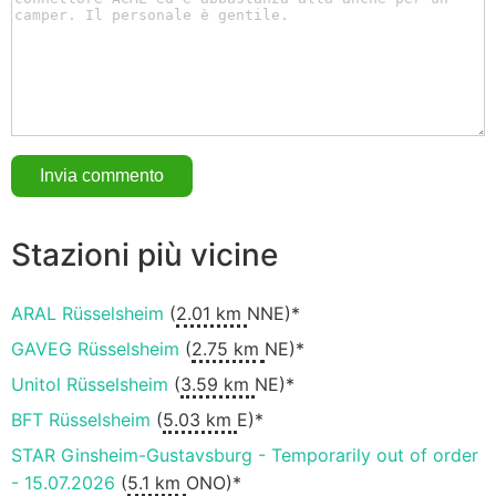
Stazioni più vicine
ARAL Rüsselsheim
(
2.01 km
NNE)*
GAVEG Rüsselsheim
(
2.75 km
NE)*
Unitol Rüsselsheim
(
3.59 km
NE)*
BFT Rüsselsheim
(
5.03 km
E)*
STAR Ginsheim-Gustavsburg - Temporarily out of order
- 15.07.2026
(
5.1 km
ONO)*