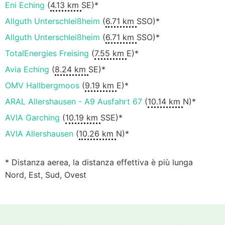
Eni Eching
(
4.13 km
SE)*
Allguth Unterschleißheim
(
6.71 km
SSO)*
Allguth Unterschleißheim
(
6.71 km
SSO)*
TotalEnergies Freising
(
7.55 km
E)*
Avia Eching
(
8.24 km
SE)*
OMV Hallbergmoos
(
9.19 km
E)*
ARAL Allershausen - A9 Ausfahrt 67
(
10.14 km
N)*
AVIA Garching
(
10.19 km
SSE)*
AVIA Allershausen
(
10.26 km
N)*
* Distanza aerea, la distanza effettiva è più lunga
Nord, Est, Sud, Ovest