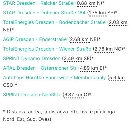
STAR Dresden - Reicker Straße
(
0.88 km
N)*
STAR Dresden - Dohnaer Straße 184
(
1.75 km
SE)*
TotalEnergies Dresden - Bodenbacher Straße
(
2.03 km
NE)*
AGIP Dresden - Enderstraße
(
2.68 km
NE)*
TotalEnergies Dresden - Wiener Straße
(
2.76 km
NO)*
SPRINT Dynamo Dresden
(
3.49 km
SE)*
ARAL Dresden - Österreicher Str
(
4.89 km
E)*
Autohaus Hardtke Bannewitz - Members only
(
5.9 km
OSO)*
SPRINT Dresden-Naußlitz
(
6.87 km
O)*
* Distanza aerea, la distanza effettiva è più lunga
Nord, Est, Sud, Ovest