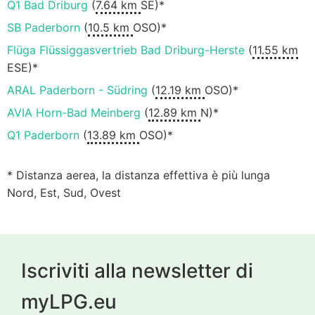
Q1 Bad Driburg
(
7.64 km
SE)*
SB Paderborn
(
10.5 km
OSO)*
Flüga Flüssiggasvertrieb Bad Driburg-Herste
(
11.55 km
ESE)*
ARAL Paderborn - Südring
(
12.19 km
OSO)*
AVIA Horn-Bad Meinberg
(
12.89 km
N)*
Q1 Paderborn
(
13.89 km
OSO)*
* Distanza aerea, la distanza effettiva è più lunga
Nord, Est, Sud, Ovest
Iscriviti alla newsletter di
myLPG.eu