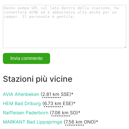
Stazioni più vicine
AVIA Altenbeken
(
2.81 km
SSE)*
HEM Bad Driburg
(
6.73 km
ESE)*
Raiffeisen Paderborn
(
7.06 km
SO)*
MARKANT Bad Lippspringe
(
7.56 km
ONO)*