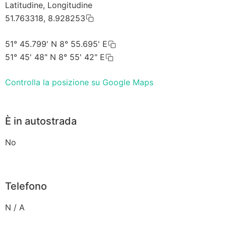
Latitudine, Longitudine
51.763318, 8.928253
51° 45.799' N 8° 55.695' E
51° 45' 48" N 8° 55' 42" E
Controlla la posizione su Google Maps
È in autostrada
No
Telefono
N / A