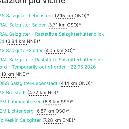
tazioni più vicine
AS Salzgitter-Lebenstedt
(
2.15 km
ONO)*
RAL Salzgitter-Salder
(
3.71 km
OSO)*
RAL Salzgitter - Raststätte Salzgitterhüttenblick
üd
(
3.84 km
NNE)*
AS Salzgitter-Salder
(
4.05 km
SO)*
RAL Salzgitter - Raststätte Salzgitterhüttenblick
ord - Temporarily out of order - 22.05.2026
4.13 km
NNE)*
OISS Salzgitter-Lebenstedt
(
4.14 km
ONO)*
AS Broistedt
(
4.72 km
NO)*
EM Lobmachtersen
(
6.8 km
SSE)*
EM Lichtenberg
(
6.87 km
OSO)*
fz Keskin Salzgitter
(
7.28 km
ENE)*