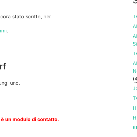
S
ora stato scritto, per
T
A
ami
.
A
S
T
A
rf
N
(
ungi uno.
J
T
H
H
 è un modulo di contatto.
K