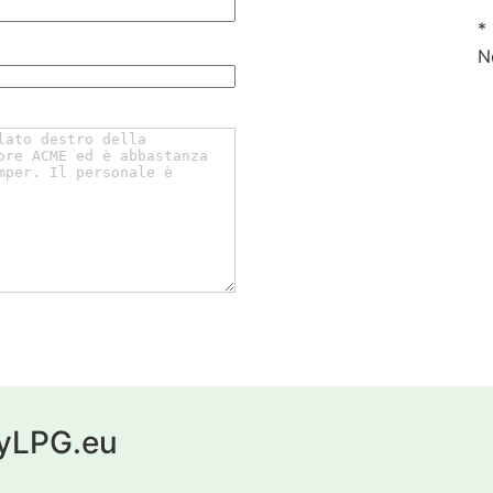
*
N
 myLPG.eu