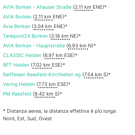
AVIA Borken - Ahauser Straße
(
2.11 km
ENE)*
AVIA Borken
(
2.11 km
ENE)*
Avia Borken
(
3.04 km
ENE)*
Tankpool24 Borken
(
3.18 km
NE)*
AVIA Borken - Hauptstraße
(
6.93 km
N)*
CLASSIC Heiden
(
6.97 km
ESE)*
BFT Heiden
(
7.02 km
ESE)*
Raiffeisen Raesfeld-Kirchhellen eg
(
7.54 km
S)*
Vering Heiden
(
7.73 km
ESE)*
PM Raesfeld
(
8.42 km
S)*
* Distanza aerea, la distanza effettiva è più lunga
Nord, Est, Sud, Ovest